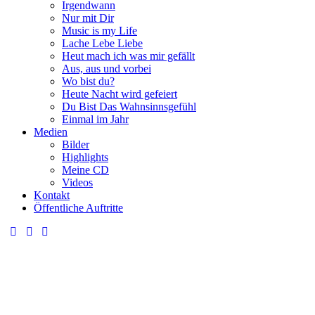
Irgendwann
Nur mit Dir
Music is my Life
Lache Lebe Liebe
Heut mach ich was mir gefällt
Aus, aus und vorbei
Wo bist du?
Heute Nacht wird gefeiert
Du Bist Das Wahnsinnsgefühl
Einmal im Jahr
Medien
Bilder
Highlights
Meine CD
Videos
Kontakt
Öffentliche Auftritte