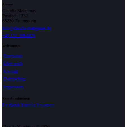
Adresse
Claudia Matejunas
Postfach 1232
65220 Taunusstein
info@claudia-matejunas.de
+49 172 9968878
Verlinkungen
Programm
Über mich
Kontakt
Datenschutz
Impressum
Kontakt aufnehmen
Facebook
Youtube
Instagram
Claudia Matejunas © 2026